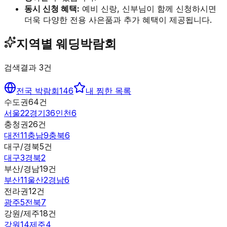
동시 신청 혜택:
예비 신랑, 신부님이 함께 신청하시면
더욱 다양한 전용 사은품과 추가 혜택이 제공됩니다.
지역별 웨딩박람회
검색결과
3
건
전국 박람회
146
내 찜한 목록
수도권
64
건
서울
22
경기
36
인천
6
충청권
26
건
대전
11
충남
9
충북
6
대구/경북
5
건
대구
3
경북
2
부산/경남
19
건
부산
11
울산
2
경남
6
전라권
12
건
광주
5
전북
7
강원/제주
18
건
강원
14
제주
4