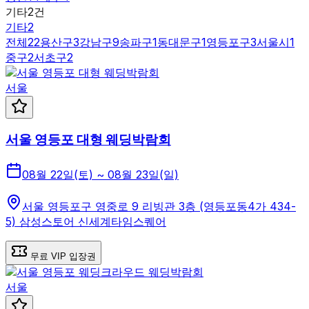
기타
2
건
기타
2
전체
22
용산구
3
강남구
9
송파구
1
동대문구
1
영등포구
3
서울시
1
중구
2
서초구
2
서울
서울 영등포 대형 웨딩박람회
08월 22일(토) ~ 08월 23일(일)
서울 영등포구 영중로 9 리빙관 3층 (영등포동4가 434-
5) 삼성스토어 신세계타임스퀘어
무료 VIP 입장권
서울