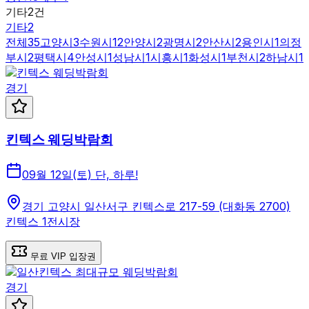
기타
2
건
기타
2
전체
35
고양시
3
수원시
12
안양시
2
광명시
2
안산시
2
용인시
1
의정
부시
2
평택시
4
안성시
1
성남시
1
시흥시
1
화성시
1
부천시
2
하남시
1
경기
킨텍스 웨딩박람회
09월 12일(토) 단, 하루!
경기 고양시 일산서구 킨텍스로 217-59 (대화동 2700)
킨텍스 1전시장
무료 VIP 입장권
경기