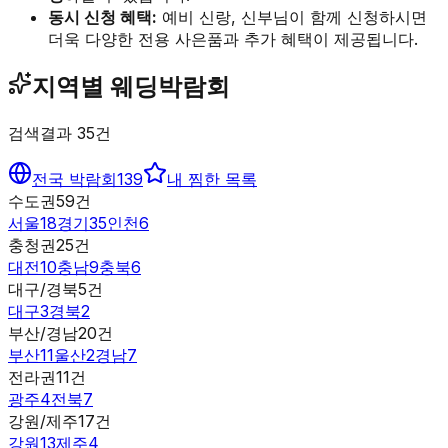
동시 신청 혜택:
예비 신랑, 신부님이 함께 신청하시면
더욱 다양한 전용 사은품과 추가 혜택이 제공됩니다.
지역별 웨딩박람회
검색결과
35
건
전국 박람회
139
내 찜한 목록
수도권
59
건
서울
18
경기
35
인천
6
충청권
25
건
대전
10
충남
9
충북
6
대구/경북
5
건
대구
3
경북
2
부산/경남
20
건
부산
11
울산
2
경남
7
전라권
11
건
광주
4
전북
7
강원/제주
17
건
강원
13
제주
4