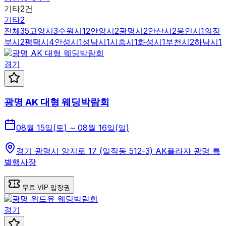
기타
2
건
기타
2
전체
35
고양시
3
수원시
12
안양시
2
광명시
2
안산시
2
용인시
1
의정
부시
2
평택시
4
안성시
1
성남시
1
시흥시
1
화성시
1
부천시
2
하남시
1
경기
광명 AK 대형 웨딩박람회
08월 15일(토) ~ 08월 16일(일)
경기 광명시 양지로 17 (일직동 512-3) AK플라자 광명 특
별행사장
무료 VIP 입장권
경기