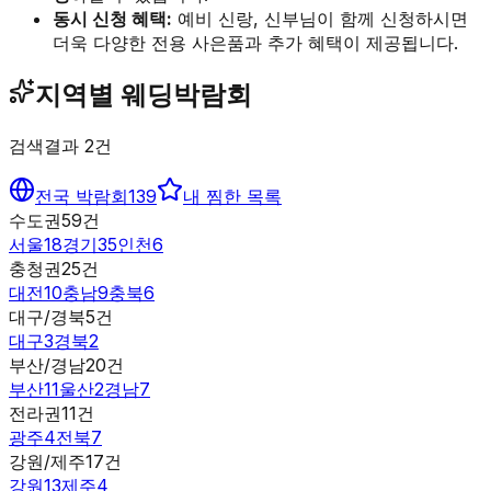
동시 신청 혜택:
예비 신랑, 신부님이 함께 신청하시면
더욱 다양한 전용 사은품과 추가 혜택이 제공됩니다.
지역별 웨딩박람회
검색결과
2
건
전국 박람회
139
내 찜한 목록
수도권
59
건
서울
18
경기
35
인천
6
충청권
25
건
대전
10
충남
9
충북
6
대구/경북
5
건
대구
3
경북
2
부산/경남
20
건
부산
11
울산
2
경남
7
전라권
11
건
광주
4
전북
7
강원/제주
17
건
강원
13
제주
4