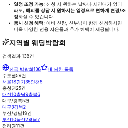
일정 조정 가능:
신청 시 원하는 날짜나 시간대가 없더
라도,
해피콜 상담 시 원하시는 일정으로 편하게 변경/조
정
하실 수 있습니다.
동시 신청 혜택:
예비 신랑, 신부님이 함께 신청하시면
더욱 다양한 전용 사은품과 추가 혜택이 제공됩니다.
지역별 웨딩박람회
검색결과
138
건
전국 박람회
138
내 찜한 목록
수도권
59
건
서울
18
경기
35
인천
6
충청권
25
건
대전
10
충남
9
충북
6
대구/경북
5
건
대구
3
경북
2
부산/경남
19
건
부산
10
울산
2
경남
7
전라권
11
건