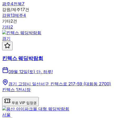
광주
4
전북
7
강원/제주
17
건
강원
13
제주
4
기타
2
건
기타
2
경기
킨텍스 웨딩박람회
09월 12일(토) 단, 하루!
경기 고양시 일산서구 킨텍스로 217-59 (대화동 2700)
킨텍스 1전시장
무료 VIP 입장권
서울