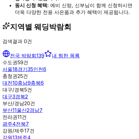
동시 신청 혜택:
예비 신랑, 신부님이 함께 신청하시면
더욱 다양한 전용 사은품과 추가 혜택이 제공됩니다.
지역별 웨딩박람회
검색결과
0
건
전국 박람회
139
내 찜한 목록
수도권
59
건
서울
18
경기
35
인천
6
충청권
25
건
대전
10
충남
9
충북
6
대구/경북
5
건
대구
3
경북
2
부산/경남
20
건
부산
11
울산
2
경남
7
전라권
11
건
광주
4
전북
7
강원/제주
17
건
강원
13
제주
4