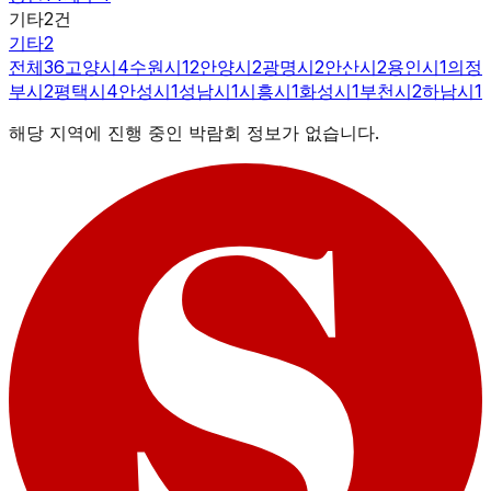
기타
2
건
기타
2
전체
36
고양시
4
수원시
12
안양시
2
광명시
2
안산시
2
용인시
1
의정
부시
2
평택시
4
안성시
1
성남시
1
시흥시
1
화성시
1
부천시
2
하남시
1
해당 지역에 진행 중인 박람회 정보가 없습니다.