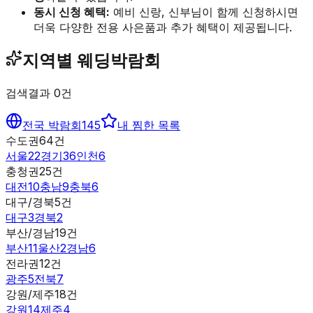
동시 신청 혜택:
예비 신랑, 신부님이 함께 신청하시면
더욱 다양한 전용 사은품과 추가 혜택이 제공됩니다.
지역별 웨딩박람회
검색결과
0
건
전국 박람회
145
내 찜한 목록
수도권
64
건
서울
22
경기
36
인천
6
충청권
25
건
대전
10
충남
9
충북
6
대구/경북
5
건
대구
3
경북
2
부산/경남
19
건
부산
11
울산
2
경남
6
전라권
12
건
광주
5
전북
7
강원/제주
18
건
강원
14
제주
4