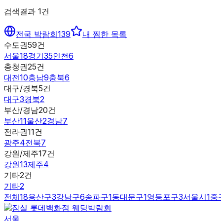
검색결과
1
건
전국 박람회
139
내 찜한 목록
수도권
59
건
서울
18
경기
35
인천
6
충청권
25
건
대전
10
충남
9
충북
6
대구/경북
5
건
대구
3
경북
2
부산/경남
20
건
부산
11
울산
2
경남
7
전라권
11
건
광주
4
전북
7
강원/제주
17
건
강원
13
제주
4
기타
2
건
기타
2
전체
18
용산구
3
강남구
6
송파구
1
동대문구
1
영등포구
3
서울시
1
중
서울