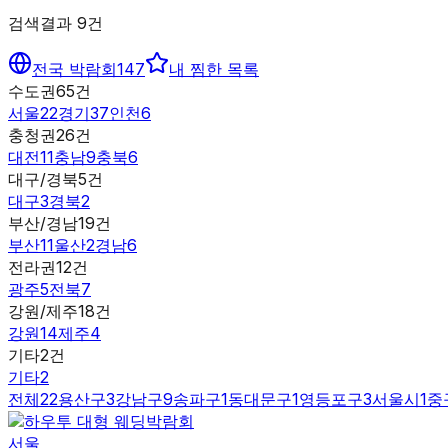
검색결과
9
건
전국 박람회
147
내 찜한 목록
수도권
65
건
서울
22
경기
37
인천
6
충청권
26
건
대전
11
충남
9
충북
6
대구/경북
5
건
대구
3
경북
2
부산/경남
19
건
부산
11
울산
2
경남
6
전라권
12
건
광주
5
전북
7
강원/제주
18
건
강원
14
제주
4
기타
2
건
기타
2
전체
22
용산구
3
강남구
9
송파구
1
동대문구
1
영등포구
3
서울시
1
중
서울