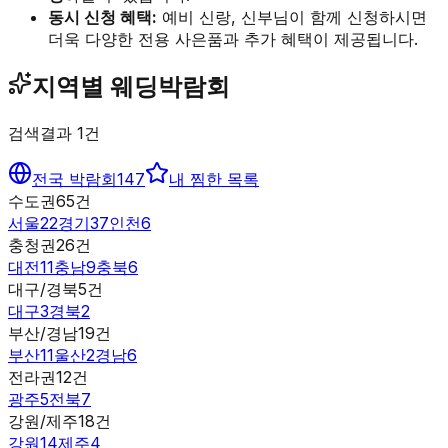
동시 신청 혜택:
예비 신랑, 신부님이 함께 신청하시면
더욱 다양한 전용 사은품과 추가 혜택이 제공됩니다.
지역별 웨딩박람회
검색결과
1
건
전국 박람회
147
내 찜한 목록
수도권
65
건
서울
22
경기
37
인천
6
충청권
26
건
대전
11
충남
9
충북
6
대구/경북
5
건
대구
3
경북
2
부산/경남
19
건
부산
11
울산
2
경남
6
전라권
12
건
광주
5
전북
7
강원/제주
18
건
강원
14
제주
4