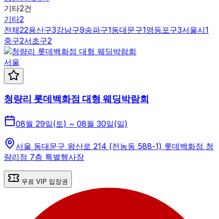
기타
2
건
기타
2
전체
22
용산구
3
강남구
9
송파구
1
동대문구
1
영등포구
3
서울시
1
중구
2
서초구
2
서울
청량리 롯데백화점 대형 웨딩박람회
08월 29일(토) ~ 08월 30일(일)
서울 동대문구 왕산로 214 (전농동 588-1) 롯데백화점 청
량리점 7층 특별행사장
무료 VIP 입장권