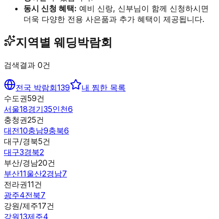
동시 신청 혜택:
예비 신랑, 신부님이 함께 신청하시면
더욱 다양한 전용 사은품과 추가 혜택이 제공됩니다.
지역별 웨딩박람회
검색결과
0
건
전국 박람회
139
내 찜한 목록
수도권
59
건
서울
18
경기
35
인천
6
충청권
25
건
대전
10
충남
9
충북
6
대구/경북
5
건
대구
3
경북
2
부산/경남
20
건
부산
11
울산
2
경남
7
전라권
11
건
광주
4
전북
7
강원/제주
17
건
강원
13
제주
4