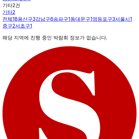
기타
2
건
기타
2
전체
18
용산구
3
강남구
6
송파구
1
동대문구
1
영등포구
3
서울시
1
중구
2
서초구
1
해당 지역에 진행 중인 박람회 정보가 없습니다.