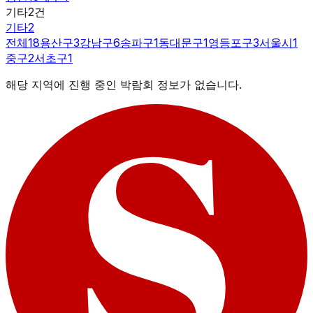
기타
2
건
기타
2
전체
18
용산구
3
강남구
6
송파구
1
동대문구
1
영등포구
3
서울시
1
중구
2
서초구
1
해당 지역에 진행 중인 박람회 정보가 없습니다.