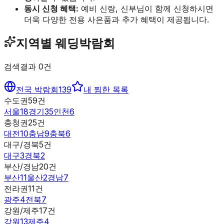
동시 신청 혜택:
예비 신랑, 신부님이 함께 신청하시면
더욱 다양한 전용 사은품과 추가 혜택이 제공됩니다.
지역별 웨딩박람회
검색결과
0
건
전국 박람회
139
내 찜한 목록
수도권
59
건
서울
18
경기
35
인천
6
충청권
25
건
대전
10
충남
9
충북
6
대구/경북
5
건
대구
3
경북
2
부산/경남
20
건
부산
11
울산
2
경남
7
전라권
11
건
광주
4
전북
7
강원/제주
17
건
강원
13
제주
4