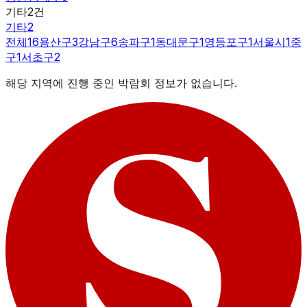
기타
2
건
기타
2
전체
16
용산구
3
강남구
6
송파구
1
동대문구
1
영등포구
1
서울시
1
중
구
1
서초구
2
해당 지역에 진행 중인 박람회 정보가 없습니다.