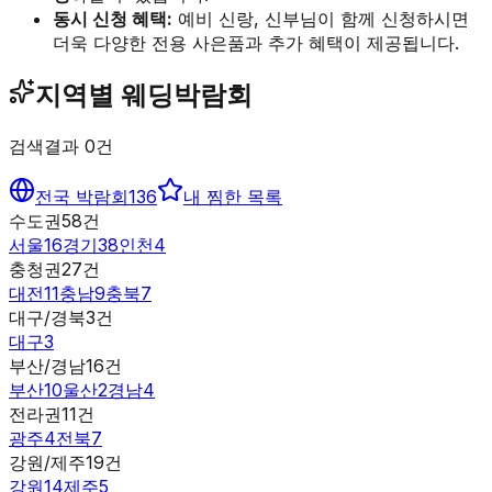
동시 신청 혜택:
예비 신랑, 신부님이 함께 신청하시면
더욱 다양한 전용 사은품과 추가 혜택이 제공됩니다.
지역별 웨딩박람회
검색결과
0
건
전국 박람회
136
내 찜한 목록
수도권
58
건
서울
16
경기
38
인천
4
충청권
27
건
대전
11
충남
9
충북
7
대구/경북
3
건
대구
3
부산/경남
16
건
부산
10
울산
2
경남
4
전라권
11
건
광주
4
전북
7
강원/제주
19
건
강원
14
제주
5