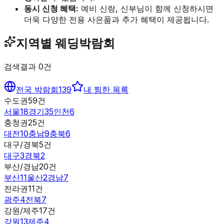
동시 신청 혜택:
예비 신랑, 신부님이 함께 신청하시면
더욱 다양한 전용 사은품과 추가 혜택이 제공됩니다.
지역별 웨딩박람회
검색결과
0
건
전국 박람회
139
내 찜한 목록
수도권
59
건
서울
18
경기
35
인천
6
충청권
25
건
대전
10
충남
9
충북
6
대구/경북
5
건
대구
3
경북
2
부산/경남
20
건
부산
11
울산
2
경남
7
전라권
11
건
광주
4
전북
7
강원/제주
17
건
강원
13
제주
4