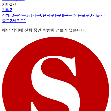
기타
2
건
기타
2
전체
18
용산구
3
강남구
6
송파구
1
동대문구
1
영등포구
3
서울시
1
중구
2
서초구
1
해당 지역에 진행 중인 박람회 정보가 없습니다.