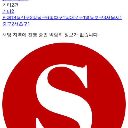
기타
2
건
기타
2
전체
18
용산구
3
강남구
6
송파구
1
동대문구
1
영등포구
3
서울시
1
중구
2
서초구
1
해당 지역에 진행 중인 박람회 정보가 없습니다.