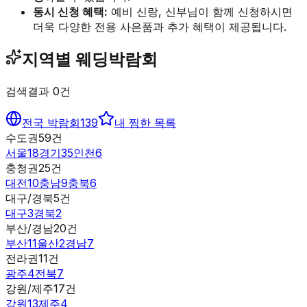
동시 신청 혜택:
예비 신랑, 신부님이 함께 신청하시면
더욱 다양한 전용 사은품과 추가 혜택이 제공됩니다.
지역별 웨딩박람회
검색결과
0
건
전국 박람회
139
내 찜한 목록
수도권
59
건
서울
18
경기
35
인천
6
충청권
25
건
대전
10
충남
9
충북
6
대구/경북
5
건
대구
3
경북
2
부산/경남
20
건
부산
11
울산
2
경남
7
전라권
11
건
광주
4
전북
7
강원/제주
17
건
강원
13
제주
4