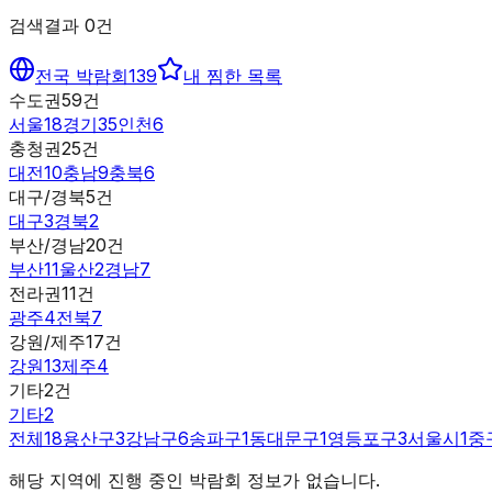
검색결과
0
건
전국 박람회
139
내 찜한 목록
수도권
59
건
서울
18
경기
35
인천
6
충청권
25
건
대전
10
충남
9
충북
6
대구/경북
5
건
대구
3
경북
2
부산/경남
20
건
부산
11
울산
2
경남
7
전라권
11
건
광주
4
전북
7
강원/제주
17
건
강원
13
제주
4
기타
2
건
기타
2
전체
18
용산구
3
강남구
6
송파구
1
동대문구
1
영등포구
3
서울시
1
중
해당 지역에 진행 중인 박람회 정보가 없습니다.