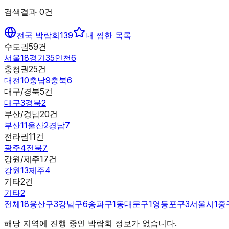
검색결과
0
건
전국 박람회
139
내 찜한 목록
수도권
59
건
서울
18
경기
35
인천
6
충청권
25
건
대전
10
충남
9
충북
6
대구/경북
5
건
대구
3
경북
2
부산/경남
20
건
부산
11
울산
2
경남
7
전라권
11
건
광주
4
전북
7
강원/제주
17
건
강원
13
제주
4
기타
2
건
기타
2
전체
18
용산구
3
강남구
6
송파구
1
동대문구
1
영등포구
3
서울시
1
중
해당 지역에 진행 중인 박람회 정보가 없습니다.