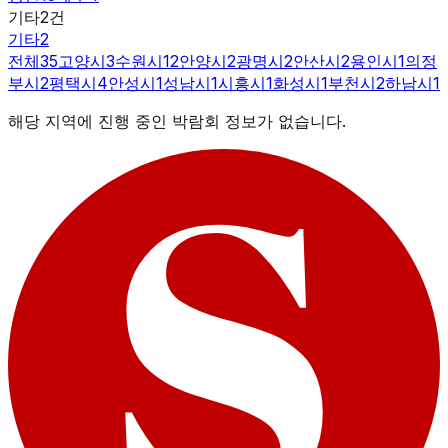
기타
2
건
기타
2
전체
35
고양시
3
수원시
12
안양시
2
광명시
2
안산시
2
용인시
1
의정
부시
2
평택시
4
안성시
1
성남시
1
시흥시
1
화성시
1
부천시
2
하남시
1
해당 지역에 진행 중인 박람회 정보가 없습니다.