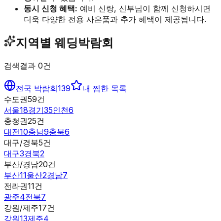
동시 신청 혜택:
예비 신랑, 신부님이 함께 신청하시면
더욱 다양한 전용 사은품과 추가 혜택이 제공됩니다.
지역별 웨딩박람회
검색결과
0
건
전국 박람회
139
내 찜한 목록
수도권
59
건
서울
18
경기
35
인천
6
충청권
25
건
대전
10
충남
9
충북
6
대구/경북
5
건
대구
3
경북
2
부산/경남
20
건
부산
11
울산
2
경남
7
전라권
11
건
광주
4
전북
7
강원/제주
17
건
강원
13
제주
4