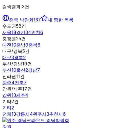
검색결과
3
건
전국 박람회
137
내 찜한 목록
수도권
58
건
서울
18
경기
34
인천
6
충청권
25
건
대전
10
충남
9
충북
6
대구/경북
5
건
대구
3
경북
2
부산/경남
19
건
부산
10
울산
2
경남
7
전라권
11
건
광주
4
전북
7
강원/제주
17
건
강원
13
제주
4
기타
2
건
기타
2
전체
13
강릉시
4
원주시
3
춘천시
6
강원