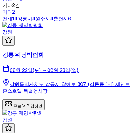
기타
2
건
기타
2
전체
14
강릉시
4
원주시
4
춘천시
6
강원
강릉 웨딩박람회
08월 22일(토) ~ 08월 23일(일)
강원특별자치도 강릉시 창해로 307 (강문동 1-1) 세인트
존스호텔 특별행사장
무료 VIP 입장권
강원