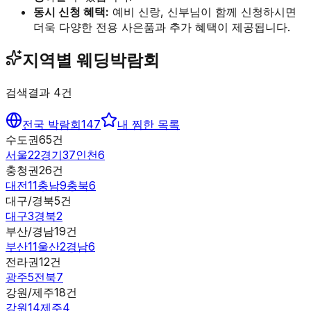
동시 신청 혜택:
예비 신랑, 신부님이 함께 신청하시면
더욱 다양한 전용 사은품과 추가 혜택이 제공됩니다.
지역별 웨딩박람회
검색결과
4
건
전국 박람회
147
내 찜한 목록
수도권
65
건
서울
22
경기
37
인천
6
충청권
26
건
대전
11
충남
9
충북
6
대구/경북
5
건
대구
3
경북
2
부산/경남
19
건
부산
11
울산
2
경남
6
전라권
12
건
광주
5
전북
7
강원/제주
18
건
강원
14
제주
4