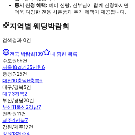
동시 신청 혜택:
예비 신랑, 신부님이 함께 신청하시면
더욱 다양한 전용 사은품과 추가 혜택이 제공됩니다.
지역별 웨딩박람회
검색결과
0
건
전국 박람회
139
내 찜한 목록
수도권
59
건
서울
18
경기
35
인천
6
충청권
25
건
대전
10
충남
9
충북
6
대구/경북
5
건
대구
3
경북
2
부산/경남
20
건
부산
11
울산
2
경남
7
전라권
11
건
광주
4
전북
7
강원/제주
17
건
강원
13
제주
4