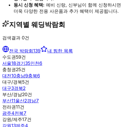
동시 신청 혜택:
예비 신랑, 신부님이 함께 신청하시면
더욱 다양한 전용 사은품과 추가 혜택이 제공됩니다.
지역별 웨딩박람회
검색결과
0
건
전국 박람회
139
내 찜한 목록
수도권
59
건
서울
18
경기
35
인천
6
충청권
25
건
대전
10
충남
9
충북
6
대구/경북
5
건
대구
3
경북
2
부산/경남
20
건
부산
11
울산
2
경남
7
전라권
11
건
광주
4
전북
7
강원/제주
17
건
강원
13
제주
4