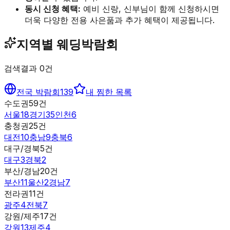
동시 신청 혜택:
예비 신랑, 신부님이 함께 신청하시면
더욱 다양한 전용 사은품과 추가 혜택이 제공됩니다.
지역별 웨딩박람회
검색결과
0
건
전국 박람회
139
내 찜한 목록
수도권
59
건
서울
18
경기
35
인천
6
충청권
25
건
대전
10
충남
9
충북
6
대구/경북
5
건
대구
3
경북
2
부산/경남
20
건
부산
11
울산
2
경남
7
전라권
11
건
광주
4
전북
7
강원/제주
17
건
강원
13
제주
4