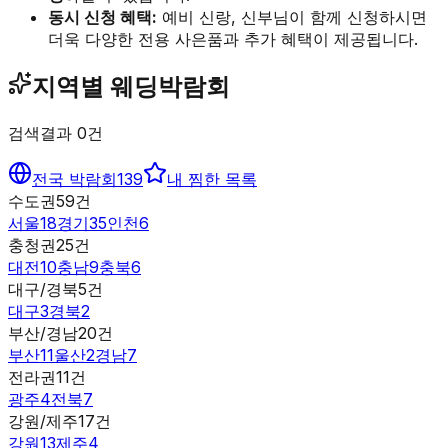
동시 신청 혜택:
예비 신랑, 신부님이 함께 신청하시면
더욱 다양한 전용 사은품과 추가 혜택이 제공됩니다.
지역별 웨딩박람회
검색결과
0
건
전국 박람회
139
내 찜한 목록
수도권
59
건
서울
18
경기
35
인천
6
충청권
25
건
대전
10
충남
9
충북
6
대구/경북
5
건
대구
3
경북
2
부산/경남
20
건
부산
11
울산
2
경남
7
전라권
11
건
광주
4
전북
7
강원/제주
17
건
강원
13
제주
4