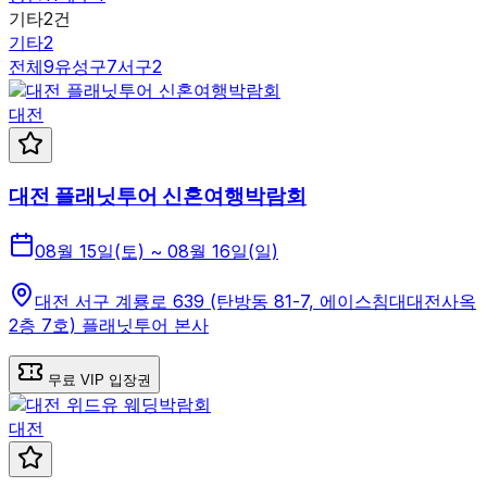
기타
2
건
기타
2
전체
9
유성구
7
서구
2
대전
대전 플래닛투어 신혼여행박람회
08월 15일(토) ~ 08월 16일(일)
대전 서구 계룡로 639 (탄방동 81-7, 에이스침대대전사옥
2층 7호) 플래닛투어 본사
무료 VIP 입장권
대전