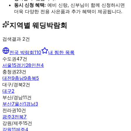
동시 신청 혜택:
예비 신랑, 신부님이 함께 신청하시면
더욱 다양한 전용 사은품과 추가 혜택이 제공됩니다.
지역별 웨딩박람회
검색결과
2
건
전국 박람회
110
내 찜한 목록
수도권
47
건
서울
15
경기
28
인천
4
충청권
23
건
대전
9
충남
9
충북
5
대구/경북
2
건
대구
2
부산/경남
11
건
부산
7
울산
1
경남
3
전라권
10
건
광주
3
전북
7
강원/제주
15
건
강원
11
제주
4