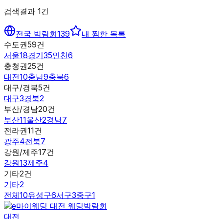
검색결과
1
건
전국 박람회
139
내 찜한 목록
수도권
59
건
서울
18
경기
35
인천
6
충청권
25
건
대전
10
충남
9
충북
6
대구/경북
5
건
대구
3
경북
2
부산/경남
20
건
부산
11
울산
2
경남
7
전라권
11
건
광주
4
전북
7
강원/제주
17
건
강원
13
제주
4
기타
2
건
기타
2
전체
10
유성구
6
서구
3
중구
1
대전