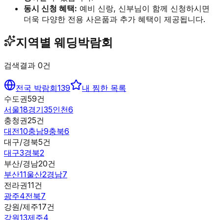
동시 신청 혜택:
예비 신랑, 신부님이 함께 신청하시면
더욱 다양한 전용 사은품과 추가 혜택이 제공됩니다.
지역별 웨딩박람회
검색결과
0
건
전국 박람회
139
내 찜한 목록
수도권
59
건
서울
18
경기
35
인천
6
충청권
25
건
대전
10
충남
9
충북
6
대구/경북
5
건
대구
3
경북
2
부산/경남
20
건
부산
11
울산
2
경남
7
전라권
11
건
광주
4
전북
7
강원/제주
17
건
강원
13
제주
4