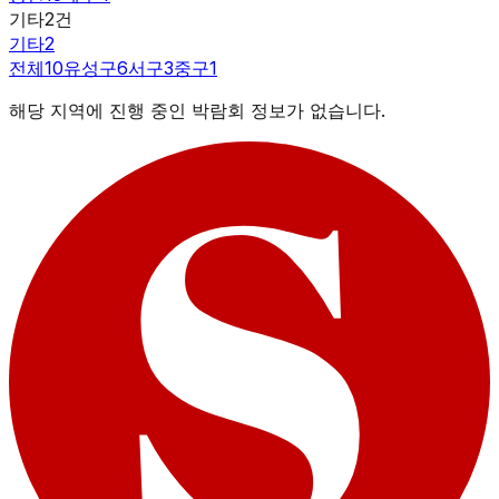
기타
2
건
기타
2
전체
10
유성구
6
서구
3
중구
1
해당 지역에 진행 중인 박람회 정보가 없습니다.