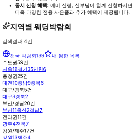
동시 신청 혜택:
예비 신랑, 신부님이 함께 신청하시면
더욱 다양한 전용 사은품과 추가 혜택이 제공됩니다.
지역별 웨딩박람회
검색결과
4
건
전국 박람회
139
내 찜한 목록
수도권
59
건
서울
18
경기
35
인천
6
충청권
25
건
대전
10
충남
9
충북
6
대구/경북
5
건
대구
3
경북
2
부산/경남
20
건
부산
11
울산
2
경남
7
전라권
11
건
광주
4
전북
7
강원/제주
17
건
강원
13
제주
4