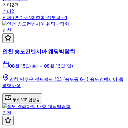
기타
2
건
기타
2
전체
6
연수구
4
미추홀구
1
부평구
1
인천
인천 송도컨벤시아 웨딩박람회
08월 15일(토) ~ 08월 16일(일)
인천 연수구 센트럴로 123 (송도동 6-1) 송도컨벤시아 특
별행사장
무료 VIP 입장권
인천