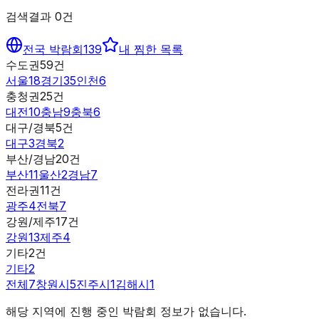
검색결과
0
건
전국 박람회
139
내 찜한 목록
수도권
59
건
서울
18
경기
35
인천
6
충청권
25
건
대전
10
충남
9
충북
6
대구/경북
5
건
대구
3
경북
2
부산/경남
20
건
부산
11
울산
2
경남
7
전라권
11
건
광주
4
전북
7
강원/제주
17
건
강원
13
제주
4
기타
2
건
기타
2
전체
7
창원시
5
진주시
1
김해시
1
해당 지역에 진행 중인 박람회 정보가 없습니다.