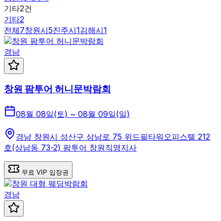
기타
2
건
기타
2
전체
7
창원시
5
진주시
1
김해시
1
경남
창원 팜투어 허니문박람회
08월 08일(토) ~ 08월 09일(일)
경남 창원시 성산구 상남로 75 위드필타워오피스텔 212
호(상남동 73-2) 팜투어 창원직영지사
무료 VIP 입장권
경남