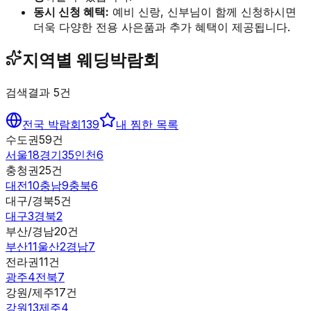
동시 신청 혜택:
예비 신랑, 신부님이 함께 신청하시면
더욱 다양한 전용 사은품과 추가 혜택이 제공됩니다.
지역별 웨딩박람회
검색결과
5
건
전국 박람회
139
내 찜한 목록
수도권
59
건
서울
18
경기
35
인천
6
충청권
25
건
대전
10
충남
9
충북
6
대구/경북
5
건
대구
3
경북
2
부산/경남
20
건
부산
11
울산
2
경남
7
전라권
11
건
광주
4
전북
7
강원/제주
17
건
강원
13
제주
4