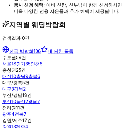
동시 신청 혜택:
예비 신랑, 신부님이 함께 신청하시면
더욱 다양한 전용 사은품과 추가 혜택이 제공됩니다.
지역별 웨딩박람회
검색결과
0
건
전국 박람회
138
내 찜한 목록
수도권
59
건
서울
18
경기
35
인천
6
충청권
25
건
대전
10
충남
9
충북
6
대구/경북
5
건
대구
3
경북
2
부산/경남
19
건
부산
10
울산
2
경남
7
전라권
11
건
광주
4
전북
7
강원/제주
17
건
강원
13
제주
4