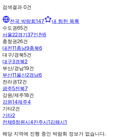
검색결과
0
건
전국 박람회
147
내 찜한 목록
수도권
65
건
서울
22
경기
37
인천
6
충청권
26
건
대전
11
충남
9
충북
6
대구/경북
5
건
대구
3
경북
2
부산/경남
19
건
부산
11
울산
2
경남
6
전라권
12
건
광주
5
전북
7
강원/제주
18
건
강원
14
제주
4
기타
2
건
기타
2
전체
6
창원시
4
진주시
1
김해시
1
해당 지역에 진행 중인 박람회 정보가 없습니다.