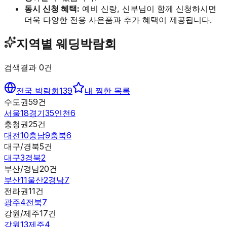
동시 신청 혜택:
예비 신랑, 신부님이 함께 신청하시면
더욱 다양한 전용 사은품과 추가 혜택이 제공됩니다.
지역별 웨딩박람회
검색결과
0
건
전국 박람회
139
내 찜한 목록
수도권
59
건
서울
18
경기
35
인천
6
충청권
25
건
대전
10
충남
9
충북
6
대구/경북
5
건
대구
3
경북
2
부산/경남
20
건
부산
11
울산
2
경남
7
전라권
11
건
광주
4
전북
7
강원/제주
17
건
강원
13
제주
4