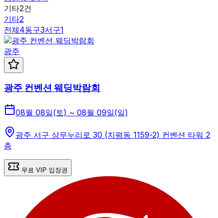
기타
2
건
기타
2
전체
4
동구
3
서구
1
광주
광주 컨벤션 웨딩박람회
08월 08일(토) ~ 08월 09일(일)
광주 서구 상무누리로 30 (치평동 1159-2) 컨벤션 타워 2
층
무료 VIP 입장권