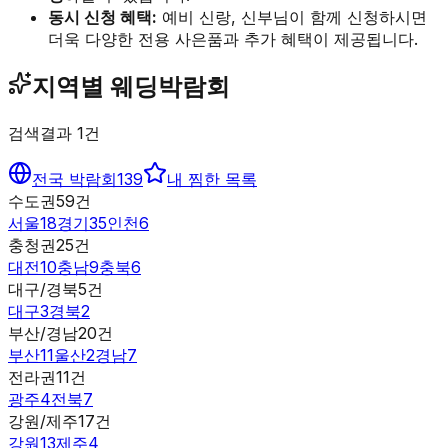
동시 신청 혜택:
예비 신랑, 신부님이 함께 신청하시면
더욱 다양한 전용 사은품과 추가 혜택이 제공됩니다.
지역별 웨딩박람회
검색결과
1
건
전국 박람회
139
내 찜한 목록
수도권
59
건
서울
18
경기
35
인천
6
충청권
25
건
대전
10
충남
9
충북
6
대구/경북
5
건
대구
3
경북
2
부산/경남
20
건
부산
11
울산
2
경남
7
전라권
11
건
광주
4
전북
7
강원/제주
17
건
강원
13
제주
4