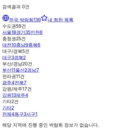
검색결과
0
건
전국 박람회
139
내 찜한 목록
수도권
59
건
서울
18
경기
35
인천
6
충청권
25
건
대전
10
충남
9
충북
6
대구/경북
5
건
대구
3
경북
2
부산/경남
20
건
부산
11
울산
2
경남
7
전라권
11
건
광주
4
전북
7
강원/제주
17
건
강원
13
제주
4
기타
2
건
기타
2
전체
4
동구
3
서구
1
해당 지역에 진행 중인 박람회 정보가 없습니다.