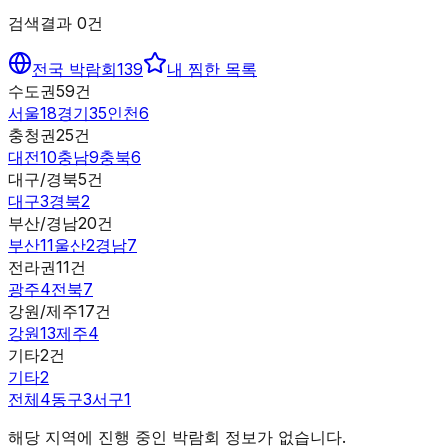
검색결과
0
건
전국 박람회
139
내 찜한 목록
수도권
59
건
서울
18
경기
35
인천
6
충청권
25
건
대전
10
충남
9
충북
6
대구/경북
5
건
대구
3
경북
2
부산/경남
20
건
부산
11
울산
2
경남
7
전라권
11
건
광주
4
전북
7
강원/제주
17
건
강원
13
제주
4
기타
2
건
기타
2
전체
4
동구
3
서구
1
해당 지역에 진행 중인 박람회 정보가 없습니다.