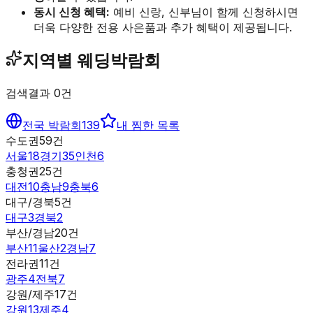
동시 신청 혜택:
예비 신랑, 신부님이 함께 신청하시면
더욱 다양한 전용 사은품과 추가 혜택이 제공됩니다.
지역별 웨딩박람회
검색결과
0
건
전국 박람회
139
내 찜한 목록
수도권
59
건
서울
18
경기
35
인천
6
충청권
25
건
대전
10
충남
9
충북
6
대구/경북
5
건
대구
3
경북
2
부산/경남
20
건
부산
11
울산
2
경남
7
전라권
11
건
광주
4
전북
7
강원/제주
17
건
강원
13
제주
4