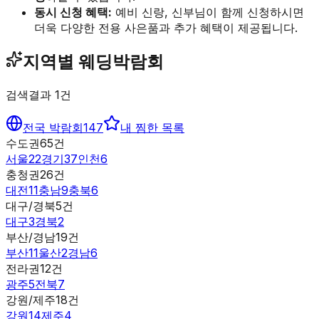
동시 신청 혜택:
예비 신랑, 신부님이 함께 신청하시면
더욱 다양한 전용 사은품과 추가 혜택이 제공됩니다.
지역별 웨딩박람회
검색결과
1
건
전국 박람회
147
내 찜한 목록
수도권
65
건
서울
22
경기
37
인천
6
충청권
26
건
대전
11
충남
9
충북
6
대구/경북
5
건
대구
3
경북
2
부산/경남
19
건
부산
11
울산
2
경남
6
전라권
12
건
광주
5
전북
7
강원/제주
18
건
강원
14
제주
4