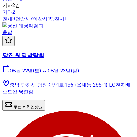
기타
2
건
기타
2
전체
9
천안시
7
아산시
1
당진시
1
충남
당진 웨딩박람회
08월 22일(토) ~ 08월 23일(일)
충남 당진시 당진중앙1로 195 (읍내동 295-1) LG전자베
스트샵 당진점
무료 VIP 입장권