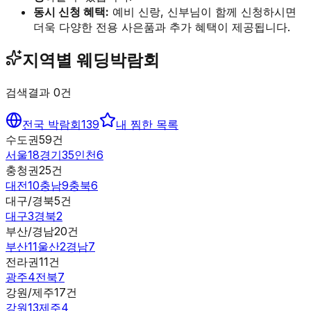
동시 신청 혜택:
예비 신랑, 신부님이 함께 신청하시면
더욱 다양한 전용 사은품과 추가 혜택이 제공됩니다.
지역별 웨딩박람회
검색결과
0
건
전국 박람회
139
내 찜한 목록
수도권
59
건
서울
18
경기
35
인천
6
충청권
25
건
대전
10
충남
9
충북
6
대구/경북
5
건
대구
3
경북
2
부산/경남
20
건
부산
11
울산
2
경남
7
전라권
11
건
광주
4
전북
7
강원/제주
17
건
강원
13
제주
4