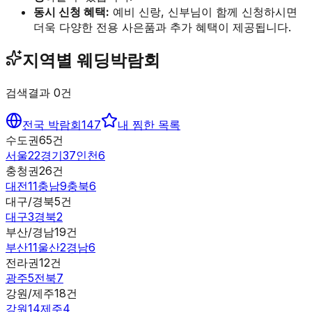
동시 신청 혜택:
예비 신랑, 신부님이 함께 신청하시면
더욱 다양한 전용 사은품과 추가 혜택이 제공됩니다.
지역별 웨딩박람회
검색결과
0
건
전국 박람회
147
내 찜한 목록
수도권
65
건
서울
22
경기
37
인천
6
충청권
26
건
대전
11
충남
9
충북
6
대구/경북
5
건
대구
3
경북
2
부산/경남
19
건
부산
11
울산
2
경남
6
전라권
12
건
광주
5
전북
7
강원/제주
18
건
강원
14
제주
4