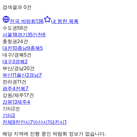
검색결과
0
건
전국 박람회
138
내 찜한 목록
수도권
59
건
서울
18
경기
35
인천
6
충청권
24
건
대전
10
충남
9
충북
5
대구/경북
5
건
대구
3
경북
2
부산/경남
20
건
부산
11
울산
2
경남
7
전라권
11
건
광주
4
전북
7
강원/제주
17
건
강원
13
제주
4
기타
2
건
기타
2
전체
9
천안시
7
아산시
1
당진시
1
해당 지역에 진행 중인 박람회 정보가 없습니다.