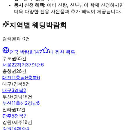
동시 신청 혜택:
예비 신랑, 신부님이 함께 신청하시면
더욱 다양한 전용 사은품과 추가 혜택이 제공됩니다.
지역별 웨딩박람회
검색결과
0
건
전국 박람회
147
내 찜한 목록
수도권
65
건
서울
22
경기
37
인천
6
충청권
26
건
대전
11
충남
9
충북
6
대구/경북
5
건
대구
3
경북
2
부산/경남
19
건
부산
11
울산
2
경남
6
전라권
12
건
광주
5
전북
7
강원/제주
18
건
강원
14
제주
4