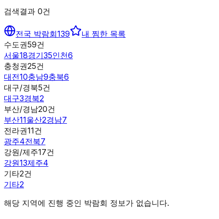
검색결과
0
건
전국 박람회
139
내 찜한 목록
수도권
59
건
서울
18
경기
35
인천
6
충청권
25
건
대전
10
충남
9
충북
6
대구/경북
5
건
대구
3
경북
2
부산/경남
20
건
부산
11
울산
2
경남
7
전라권
11
건
광주
4
전북
7
강원/제주
17
건
강원
13
제주
4
기타
2
건
기타
2
해당 지역에 진행 중인 박람회 정보가 없습니다.