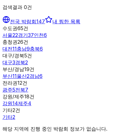
검색결과
0
건
전국 박람회
147
내 찜한 목록
수도권
65
건
서울
22
경기
37
인천
6
충청권
26
건
대전
11
충남
9
충북
6
대구/경북
5
건
대구
3
경북
2
부산/경남
19
건
부산
11
울산
2
경남
6
전라권
12
건
광주
5
전북
7
강원/제주
18
건
강원
14
제주
4
기타
2
건
기타
2
해당 지역에 진행 중인 박람회 정보가 없습니다.