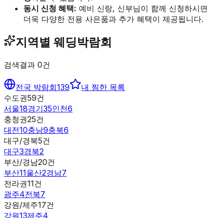
동시 신청 혜택:
예비 신랑, 신부님이 함께 신청하시면
더욱 다양한 전용 사은품과 추가 혜택이 제공됩니다.
지역별 웨딩박람회
검색결과
0
건
전국 박람회
139
내 찜한 목록
수도권
59
건
서울
18
경기
35
인천
6
충청권
25
건
대전
10
충남
9
충북
6
대구/경북
5
건
대구
3
경북
2
부산/경남
20
건
부산
11
울산
2
경남
7
전라권
11
건
광주
4
전북
7
강원/제주
17
건
강원
13
제주
4