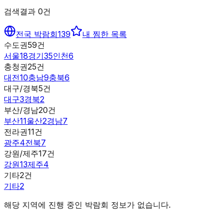
검색결과
0
건
전국 박람회
139
내 찜한 목록
수도권
59
건
서울
18
경기
35
인천
6
충청권
25
건
대전
10
충남
9
충북
6
대구/경북
5
건
대구
3
경북
2
부산/경남
20
건
부산
11
울산
2
경남
7
전라권
11
건
광주
4
전북
7
강원/제주
17
건
강원
13
제주
4
기타
2
건
기타
2
해당 지역에 진행 중인 박람회 정보가 없습니다.