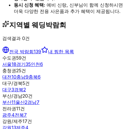
동시 신청 혜택:
예비 신랑, 신부님이 함께 신청하시면
더욱 다양한 전용 사은품과 추가 혜택이 제공됩니다.
지역별 웨딩박람회
검색결과
0
건
전국 박람회
139
내 찜한 목록
수도권
59
건
서울
18
경기
35
인천
6
충청권
25
건
대전
10
충남
9
충북
6
대구/경북
5
건
대구
3
경북
2
부산/경남
20
건
부산
11
울산
2
경남
7
전라권
11
건
광주
4
전북
7
강원/제주
17
건
강원
13
제주
4