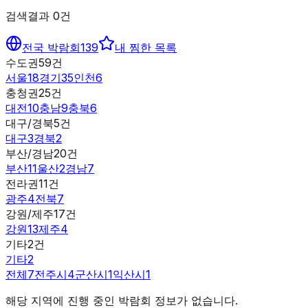
검색결과
0
건
전국 박람회
139
내 찜한 목록
수도권
59
건
서울
18
경기
35
인천
6
충청권
25
건
대전
10
충남
9
충북
6
대구/경북
5
건
대구
3
경북
2
부산/경남
20
건
부산
11
울산
2
경남
7
전라권
11
건
광주
4
전북
7
강원/제주
17
건
강원
13
제주
4
기타
2
건
기타
2
전체
7
전주시
4
군산시
1
익산시
1
해당 지역에 진행 중인 박람회 정보가 없습니다.