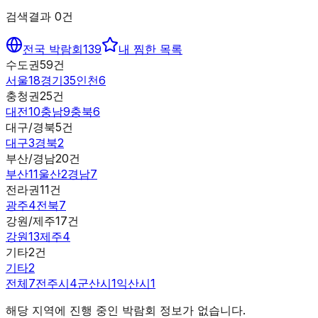
검색결과
0
건
전국 박람회
139
내 찜한 목록
수도권
59
건
서울
18
경기
35
인천
6
충청권
25
건
대전
10
충남
9
충북
6
대구/경북
5
건
대구
3
경북
2
부산/경남
20
건
부산
11
울산
2
경남
7
전라권
11
건
광주
4
전북
7
강원/제주
17
건
강원
13
제주
4
기타
2
건
기타
2
전체
7
전주시
4
군산시
1
익산시
1
해당 지역에 진행 중인 박람회 정보가 없습니다.