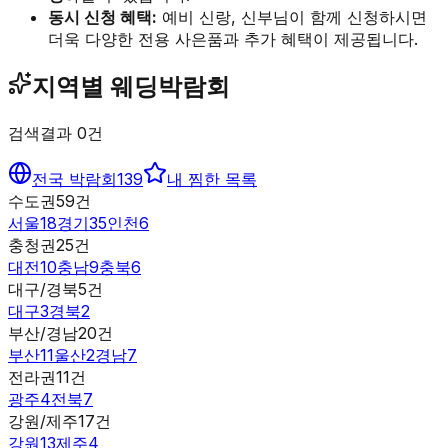
동시 신청 혜택:
예비 신랑, 신부님이 함께 신청하시면
더욱 다양한 전용 사은품과 추가 혜택이 제공됩니다.
지역별 웨딩박람회
검색결과
0
건
전국 박람회
139
내 찜한 목록
수도권
59
건
서울
18
경기
35
인천
6
충청권
25
건
대전
10
충남
9
충북
6
대구/경북
5
건
대구
3
경북
2
부산/경남
20
건
부산
11
울산
2
경남
7
전라권
11
건
광주
4
전북
7
강원/제주
17
건
강원
13
제주
4