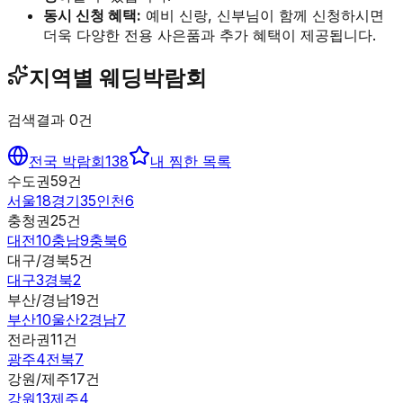
동시 신청 혜택:
예비 신랑, 신부님이 함께 신청하시면
더욱 다양한 전용 사은품과 추가 혜택이 제공됩니다.
지역별 웨딩박람회
검색결과
0
건
전국 박람회
138
내 찜한 목록
수도권
59
건
서울
18
경기
35
인천
6
충청권
25
건
대전
10
충남
9
충북
6
대구/경북
5
건
대구
3
경북
2
부산/경남
19
건
부산
10
울산
2
경남
7
전라권
11
건
광주
4
전북
7
강원/제주
17
건
강원
13
제주
4